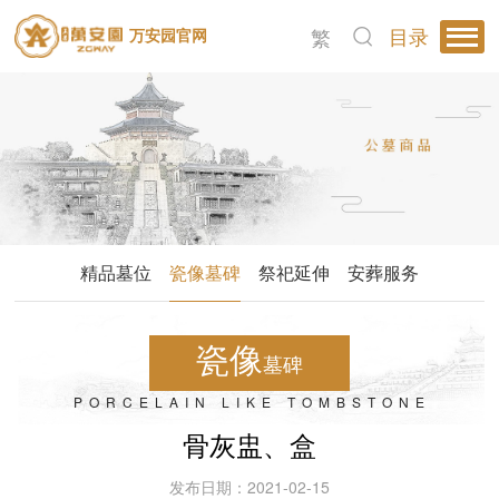
目录
繁
万安园官网
精品墓位
瓷像墓碑
祭祀延伸
安葬服务
瓷像
墓碑
PORCELAIN LIKE TOMBSTONE
骨灰盅、盒
发布日期：2021-02-15